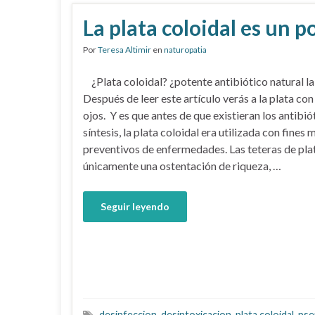
La plata coloidal es un p
Por
Teresa Altimir
en
naturopatia
¿Plata coloidal? ¿potente antibiótico natural la
Después de leer este artículo verás a la plata con
ojos. Y es que antes de que existieran los antibió
síntesis, la plata coloidal era utilizada con fines
preventivos de enfermedades. Las teteras de pla
únicamente una ostentación de riqueza, …
Seguir leyendo
desinfeccion
,
desintoxicacion
,
plata coloidal
,
pse