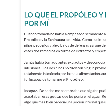
LO QUE EL PROPÓLEO Y
POR MÍ
Cuando todavía no había a empezado seriamente a in
Propóleo
y la
Echinacea
a mi vida. Como suele suc
niños pequeños y algo bajos de defensas así que de
estos dos remedios en forma de extractos y empez
Jamás había tomado antes extractos y desconocía c
infusiones. Los dos niños no tuvieron ningún probl
totalmente intoxicada por la mala alimentación, au
fui incapaz de tomarme el
Propóleo
.
Incapaz
.
De hecho me asombraba que alguien pudie
aceptaban esas gotitas que les ponía en el agua. R
algo que más bien parecía una poción infernal que 