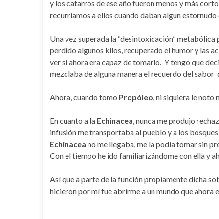
y los catarros de ese año fueron menos y más corto
recurríamos a ellos cuando daban algún estornudo 
Una vez superada la “desintoxicación” metabólica 
perdido algunos kilos, recuperado el humor y las act
ver si ahora era capaz de tomarlo. Y tengo que dec
mezclaba de alguna manera el recuerdo del sabor d
Ahora, cuando tomo
Propóleo
, ni siquiera le not
En cuanto a la
Echinacea
, nunca me produjo rechaz
infusión me transportaba al pueblo y a los bosques,
Echinacea
no me llegaba, me la podía tomar sin 
Con el tiempo he ido familiarizándome con ella y ah
Así que a parte de la función propiamente dicha sobr
hicieron por mí fue abrirme a un mundo que ahora es