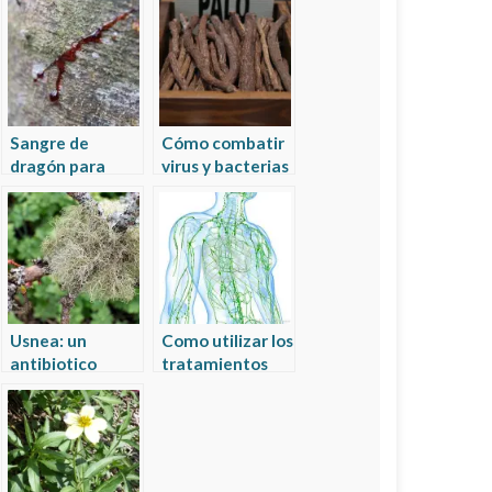
Sangre de
Cómo combatir
dragón para
virus y bacterias
curar úlcera
con regaliz (la
técnica del
defensa central)
Usnea: un
Como utilizar los
antibiotico
tratamientos
natural para
naturales en los
infecciones
ganglios
localizadas
inflamados