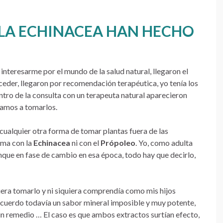
 LA ECHINACEA HAN HECHO
teresarme por el mundo de la salud natural, llegaron el
eder, llegaron por recomendación terapéutica, yo tenía los
ntro de la consulta con un terapeuta natural aparecieron
amos a tomarlos.
ualquier otra forma de tomar plantas fuera de las
ema con la
Echinacea
ni con el
Própoleo
. Yo, como adulta
nque en fase de cambio en esa época, todo hay que decirlo,
ra tomarlo y ni siquiera comprendía como mis hijos
ecuerdo todavía un sabor mineral imposible y muy potente,
un remedio … El caso es que ambos extractos surtían efecto,