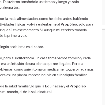
s. Estuvieron tomándolo un tiempo y luego ya sólo
o alguna tos.
por la mala alimentación, como he dicho antes, habiendo
ividades físicas, volví a enfentarme al
Propóleo
, sólo para
ir que sí, en ese momento
SÍ
, aunque mi cerebro todavía
e la primera vez.
o ningún problema en el sabor.
o, pero si indiferencia. En casa tomábamos tomillo y cada
 era un infusión de una planta que me llegaba. Pero la
problemas, como quien toma un medicamento, pero nada más.
ora es una planta imprescindible en el botiquín familiar
e la salud familiar, lo que la
Equinacea
y el
Propóleo
 mi mundo, el de la salud natural.