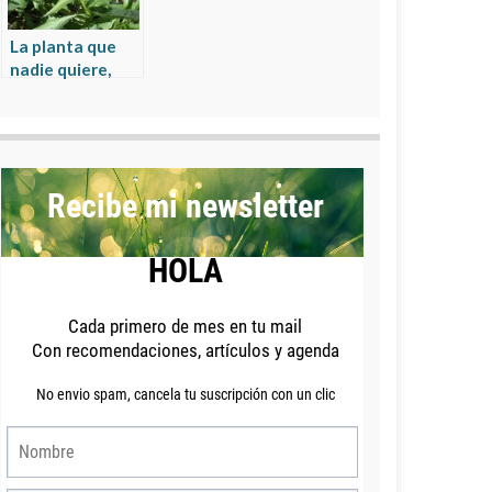
La planta que
nadie quiere,
que lo cura casi
todo y que poca
gente usa