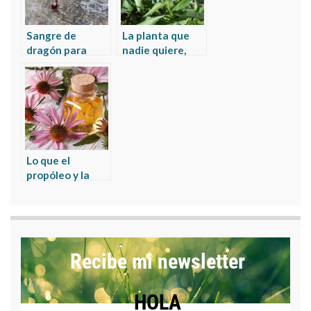
Sangre de
La planta que
dragón para
nadie quiere,
curar úlcera
que lo cura casi
todo y que poca
gente usa
Lo que el
propóleo y la
echinacea
pueden hacer
por tí