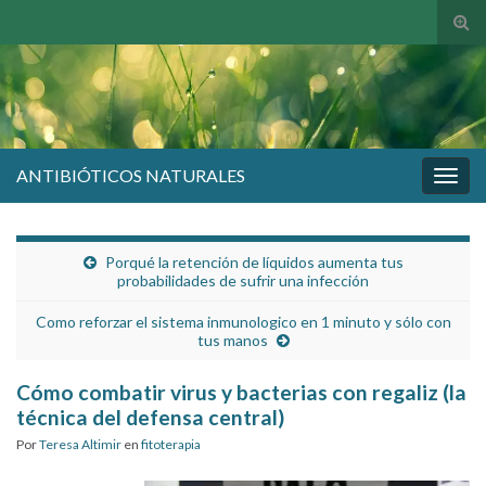
Alte
el
form
de
bús
ANTIBIÓTICOS NATURALES
Alter
la
nave
Porqué la retención de líquidos aumenta tus
probabilidades de sufrir una infección
Como reforzar el sistema inmunologico en 1 minuto y sólo con
tus manos
Cómo combatir virus y bacterias con regaliz (la
técnica del defensa central)
Por
Teresa Altimir
en
fitoterapia