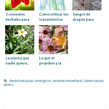
3 remedios
Como utilizar los
Sangre de
herbales para
tratamientos
dragón para
los casos de
naturales en los
curar úlcera
resistencia
ganglios
antibiótica en la
inflamados
tuberculosis
La planta que
Lo que el
nadie quiere,
propóleo y la
que lo cura casi
echinacea
todo y que poca
pueden hacer
gente usa
por tí
desintoxicacion
,
sinergicos
,
sistema inmunitario
,
tuberculosis
,
úlcera