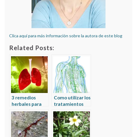
Clica aquí para más información sobre la autora de este blog
Related Posts:
3 remedios
Como utilizar los
herbales para
tratamientos
los casos de
naturales en los
resistencia
ganglios
antibiótica en la
inflamados
tuberculosis