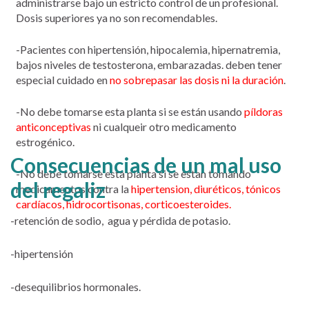
administrarse bajo un estricto control de un profesional.
Dosis superiores ya no son recomendables.
-Pacientes con hipertensión, hipocalemia, hipernatremia,
bajos niveles de testosterona, embarazadas. deben tener
especial cuidado en
no sobrepasar las dosis ni la duración
.
-No debe tomarse esta planta si se están usando
píldoras
anticonceptivas
ni cualqueir otro medicamento
estrogénico.
Consecuencias de un mal uso
-No debe tomarse esta planta si se estan tomando
del regaliz
medicamentos contra la
hipertension, diuréticos, tónicos
cardíacos, hidrocortisonas, corticoesteroides.
-retención de sodio, agua y pérdida de potasio.
-hipertensión
-desequilibrios hormonales.