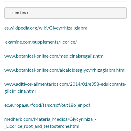
 fuentes:
es.wikipedia.org/wiki/Glycyrrhiza_glabra
examine.com/supplements/licorice/
www.botanical-online.com/medicinalsregaliz.htm
www.botanical-online.com/alcaloidesglycyrrhizaglabra.html
www.aditivos-alimentarios.com/2014/01/e958-edulcorante-
glicirricina.html
ec.europa.eu/food/fs/sc/scf/out186_en.pdf
medherb.com/Materia_Medica/Glycyrrhiza_-
_Licorice_root_and_testosterone.html