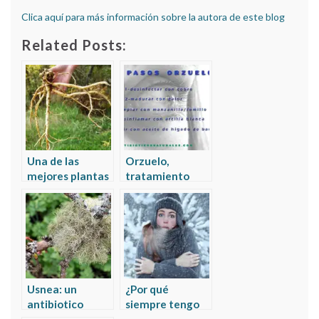
Clica aquí para más información sobre la autora de este blog
Related Posts:
Una de las
Orzuelo,
mejores plantas
tratamiento
chinas para el
natural en 5
sistema
pasos
inmunológico
Usnea: un
¿Por qué
antibiotico
siempre tengo