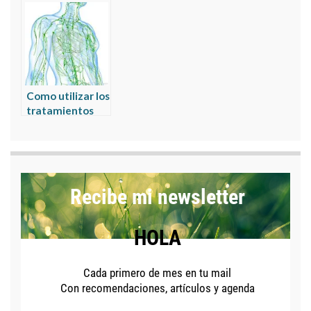
natural para
frio? : como
infecciones
saber si el triple
localizadas
calentador no
calienta
Como utilizar los
tratamientos
naturales en los
ganglios
inflamados