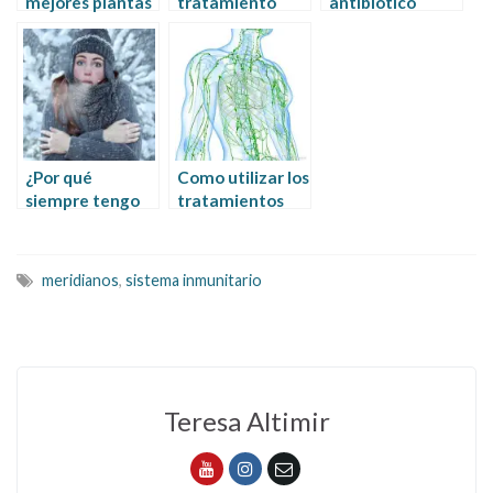
mejores plantas
tratamiento
antibiotico
chinas para el
natural en 5
natural para
sistema
pasos
infecciones
inmunológico
localizadas
¿Por qué
Como utilizar los
siempre tengo
tratamientos
frio? : como
naturales en los
saber si el triple
ganglios
calentador no
inflamados
meridianos
,
sistema inmunitario
calienta
Teresa Altimir