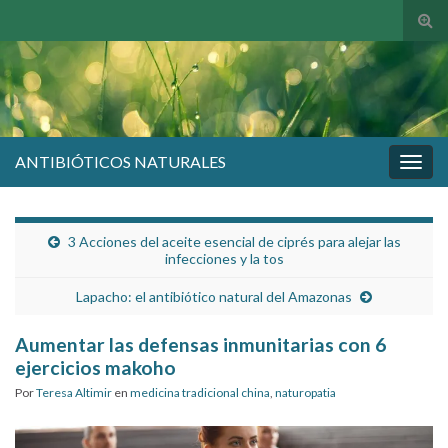
Alte
el
form
de
bús
ANTIBIÓTICOS NATURALES
Alter
la
nave
3 Acciones del aceite esencial de ciprés para alejar las
infecciones y la tos
Lapacho: el antibiótico natural del Amazonas
Aumentar las defensas inmunitarias con 6
ejercicios makoho
Por
Teresa Altimir
en
medicina tradicional china
,
naturopatia