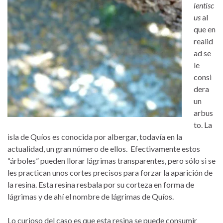
lentisc
us
al
que en
realid
ad se
le
consi
dera
un
arbus
to. La
isla de Quíos es conocida por albergar, todavía en la
actualidad, un gran número de ellos. Efectivamente estos
“árboles” pueden llorar lágrimas transparentes, pero sólo si se
les practican unos cortes precisos para forzar la aparición de
la resina. Esta resina resbala por su corteza en forma de
lágrimas y de ahí el nombre de lágrimas de Quíos.
Lo curioso del caso es que esta resina se puede consumir