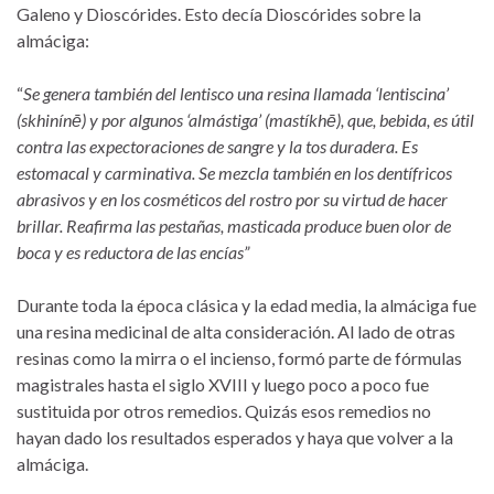
Galeno y Dioscórides. Esto decía Dioscórides sobre la
almáciga:
“
Se genera también del lentisco una resina llamada ‘lentiscina’
(skhinínē) y por algunos ‘almástiga’ (mastíkhē), que, bebida, es útil
contra las expectoraciones de sangre y la tos duradera. Es
estomacal y carminativa. Se mezcla también en los dentífricos
abrasivos y en los cosméticos del rostro por su virtud de hacer
brillar. Reafirma las pestañas, masticada produce buen olor de
boca y es reductora de las encías”
Durante toda la época clásica y la edad media, la almáciga fue
una resina medicinal de alta consideración. Al lado de otras
resinas como la mirra o el incienso, formó parte de fórmulas
magistrales hasta el siglo XVIII y luego poco a poco fue
sustituida por otros remedios. Quizás esos remedios no
hayan dado los resultados esperados y haya que volver a la
almáciga.