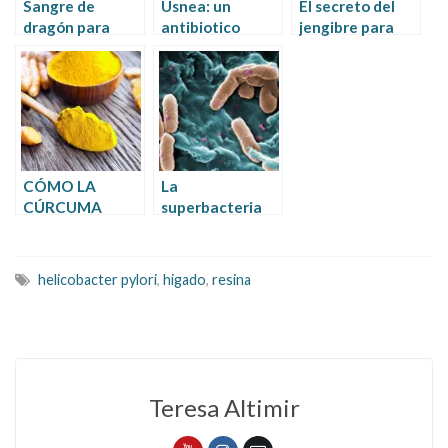
Sangre de
Usnea: un
El secreto del
dragón para
antibiotico
jengibre para
curar úlcera
natural para
actuar como
infecciones
antibiótico
localizadas
natural
CÓMO LA
La
CÚRCUMA
superbacteria
PUEDE
de los
MEJORAR TU
hospitales:
VIDA
pseudomona
helicobacter pylori
,
higado
,
resina
aeruginosa
Teresa Altimir