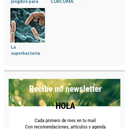
jengibre para
CÚRCUMA
actuar como
PUEDE
antibiótico
MEJORAR TU
natural
VIDA
La
superbacteria
de los
hospitales:
pseudomona
aeruginosa