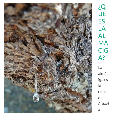
¿Q
UE
ES
LA
AL
MÁ
CIG
A?
La
almác
iga es
la
resina
del
Pistaci
a