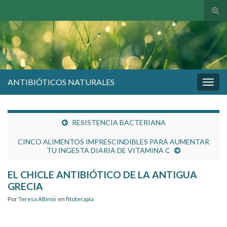
Alte
el
form
de
bús
ANTIBIÓTICOS NATURALES
Alter
la
nave
RESISTENCIA BACTERIANA
CINCO ALIMENTOS IMPRESCINDIBLES PARA AUMENTAR
TU INGESTA DIARIA DE VITAMINA C
EL CHICLE ANTIBIÓTICO DE LA ANTIGUA
GRECIA
Por
Teresa Altimir
en
fitoterapia