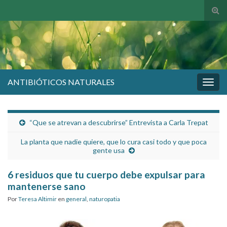
Alte
el
form
de
bús
ANTIBIÓTICOS NATURALES
Alter
la
nave
“Que se atrevan a descubrirse” Entrevista a Carla Trepat
La planta que nadie quiere, que lo cura casi todo y que poca
gente usa
6 residuos que tu cuerpo debe expulsar para
mantenerse sano
Por
Teresa Altimir
en
general
,
naturopatia