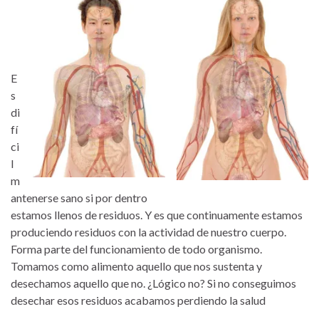
E
s
di
fí
ci
l
m
antenerse sano si por dentro
estamos llenos de residuos. Y es que continuamente estamos
produciendo residuos con la actividad de nuestro cuerpo.
Forma parte del funcionamiento de todo organismo.
Tomamos como alimento aquello que nos sustenta y
desechamos aquello que no. ¿Lógico no? Si no conseguimos
desechar esos residuos acabamos perdiendo la salud