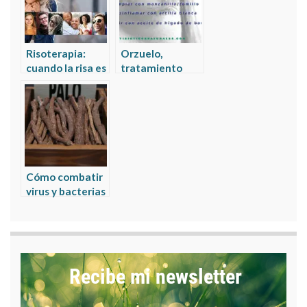
Risoterapia:
Orzuelo,
cuando la risa es
tratamiento
sanadora
natural en 5
pasos
Cómo combatir
virus y bacterias
con regaliz (la
técnica del
defensa central)