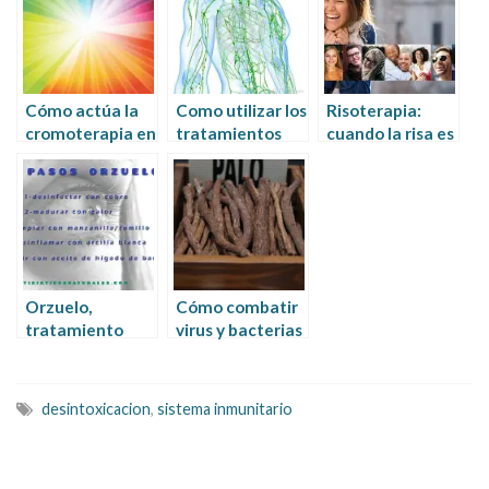
Cómo actúa la
Como utilizar los
Risoterapia:
cromoterapia en
tratamientos
cuando la risa es
el tratamiento
naturales en los
sanadora
de infecciones
ganglios
inflamados
Orzuelo,
Cómo combatir
tratamiento
virus y bacterias
natural en 5
con regaliz (la
pasos
técnica del
defensa central)
desintoxicacion
,
sistema inmunitario