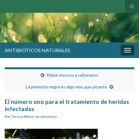
Alte
el
form
de
bús
ANTIBIÓTICOS NATURALES
Alter
la
nave
Matar moscas a cañonazos
La pimienta negra es algo más que picante
El número uno para el tratamiento de heridas
infectadas
Por
Teresa Altimir
en
alimentos