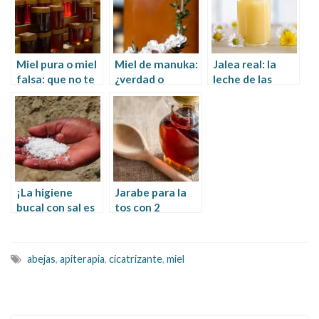
Miel pura o miel
Miel de manuka:
Jalea real: la
falsa: que no te
¿verdad o
leche de las
den azúcar por
mentira?
abejas que es un
miel
antibiótico
natural
¡La higiene
Jarabe para la
bucal con sal es
tos con 2
posible!
ingredientes de
tu cocina
abejas
,
apiterapia
,
cicatrizante
,
miel