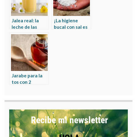
Jalea real: la
¡La higiene
leche de las
bucal con sal es
abejas que es un
posible!
antibiótico
natural
Jarabe para la
tos con 2
ingredientes de
tu cocina