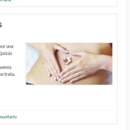
s
por una
 Quizás
buenos
e trata.
munitario