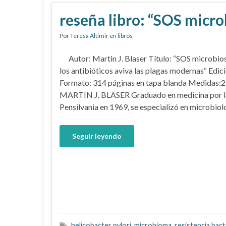
reseña libro: “SOS micro
Por
Teresa Altimir
en
libros
Autor: Martin J. Blaser Título: “SOS microbio
los antibióticos aviva las plagas modernas“ Edic
Formato: 314 páginas en tapa blanda Medid
MARTIN J. BLASER Graduado en medicina por l
Pensilvania en 1969, se especializó en microbiol
Seguir leyendo
helicobacter pylori
,
microbioma
,
resistencia bact