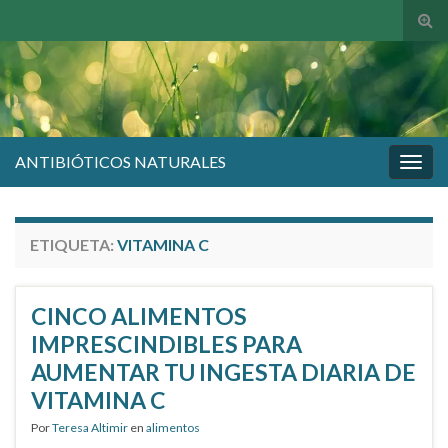
Alte
el
form
de
bús
ANTIBIÓTICOS NATURALES
Alter
la
nave
ETIQUETA:
VITAMINA C
CINCO ALIMENTOS
IMPRESCINDIBLES PARA
AUMENTAR TU INGESTA DIARIA DE
VITAMINA C
Por
Teresa Altimir
en
alimentos