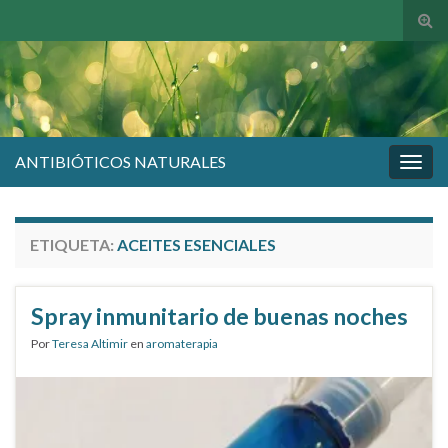
Alte
el
form
de
bús
ANTIBIÓTICOS NATURALES
Alter
la
nave
ETIQUETA:
ACEITES ESENCIALES
Spray inmunitario de buenas noches
Por
Teresa Altimir
en
aromaterapia