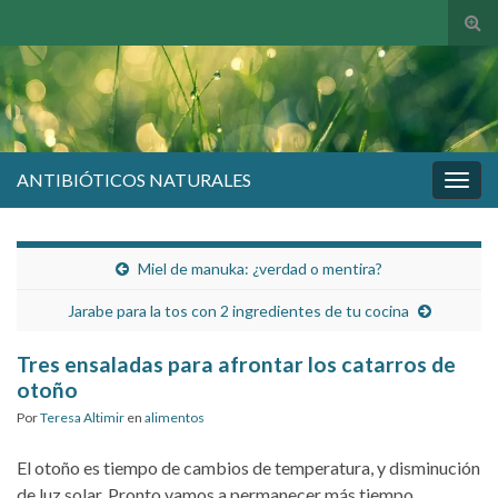
Alte
el
form
de
bús
ANTIBIÓTICOS NATURALES
Alter
la
nave
Miel de manuka: ¿verdad o mentira?
Jarabe para la tos con 2 ingredientes de tu cocina
Tres ensaladas para afrontar los catarros de
otoño
Por
Teresa Altimir
en
alimentos
El otoño es tiempo de cambios de temperatura, y disminución
de luz solar. Pronto vamos a permanecer más tiempo