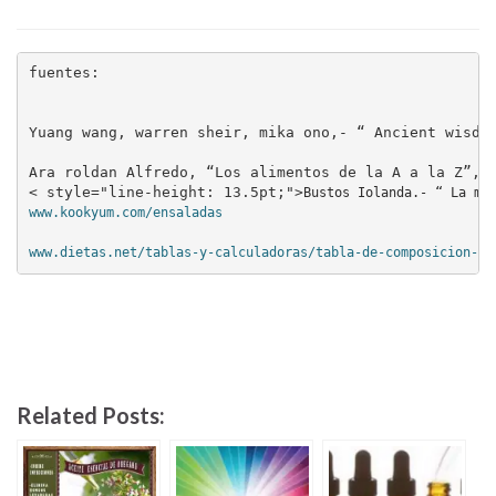
fuentes: 

Yuang wang, warren sheir, mika ono,- “ Ancient wisdom
Ara roldan Alfredo, “Los alimentos de la A a la Z”, 2
< style="line-height: 13.5pt;">
www.kookyum.com/ensaladas

www.dietas.net/tablas-y-calculadoras/tabla-de-composicion-nu
Related Posts: