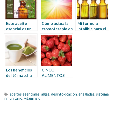
Este aceite
Cómo actúa la
Mi formula
esencial es un
cromoterapia en
infalible para el
superantibiótico
el tratamiento
dolor de
de infecciones
garganta
Los beneficios
CINCO
del té matcha
ALIMENTOS
para tus dientes
IMPRESCINDIBL
ES PARA
AUMENTAR TU
aceites esenciales
,
algas
,
desintoxicacion
,
ensaladas
,
sistema
INGESTA DIARIA
inmunitario
,
vitamina c
DE VITAMINA C