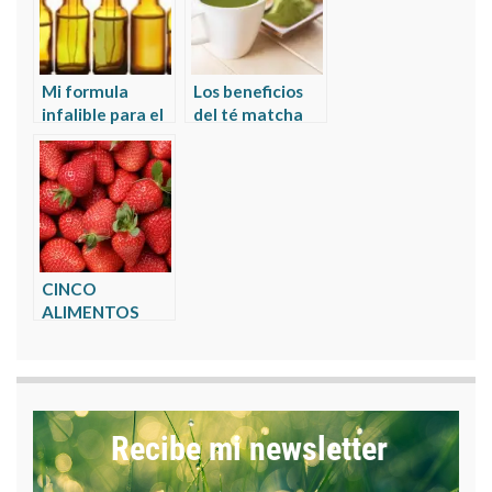
Mi formula
Los beneficios
infalible para el
del té matcha
dolor de
para tus dientes
garganta
CINCO
ALIMENTOS
IMPRESCINDIBLES
PARA
AUMENTAR TU
INGESTA DIARIA
DE VITAMINA C