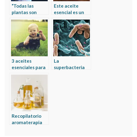
“Todas las
Este aceite
plantas son
esencial es un
sagradas”
superantibiótico
Entrevista a
Enrique Sanz
Bascuñana
3 aceites
La
esenciales para
superbacteria
bebes con
de los
efectos
hospitales:
antibioticos
pseudomona
aeruginosa
Recopilatorio
aromaterapia