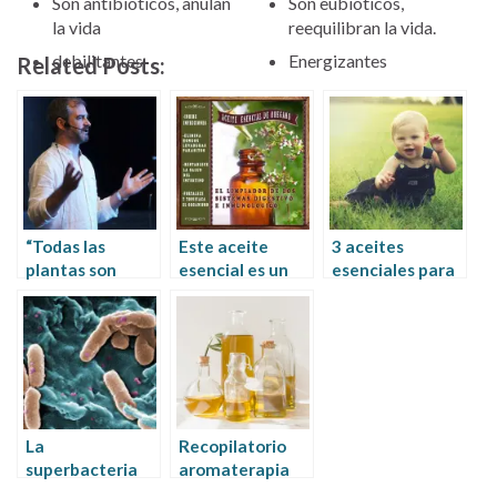
Son antibióticos, anulan
Son eubióticos,
la vida
reequilibran la vida.
debilitantes
Energizantes
Related Posts:
“Todas las
Este aceite
3 aceites
plantas son
esencial es un
esenciales para
sagradas”
superantibiótico
bebes con
Entrevista a
efectos
Enrique Sanz
antibioticos
Bascuñana
La
Recopilatorio
superbacteria
aromaterapia
de los