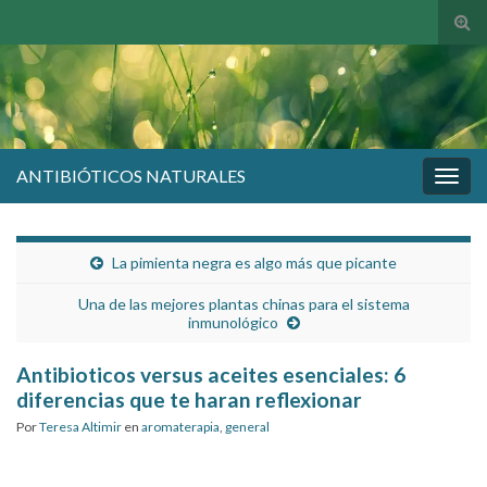
Alte
el
form
de
bús
ANTIBIÓTICOS NATURALES
Alter
la
nave
La pimienta negra es algo más que picante
Una de las mejores plantas chinas para el sistema
inmunológico
Antibioticos versus aceites esenciales: 6
diferencias que te haran reflexionar
Por
Teresa Altimir
en
aromaterapia
,
general