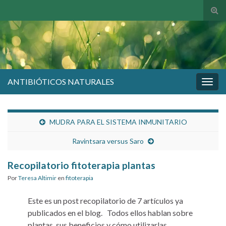
Alte
el
form
de
bús
ANTIBIÓTICOS NATURALES
Alter
la
nave
MUDRA PARA EL SISTEMA INMUNITARIO
Ravintsara versus Saro
Recopilatorio fitoterapia plantas
Por
Teresa Altimir
en
fitoterapia
Este es un post recopilatorio de 7 artículos ya
publicados en el blog. Todos ellos hablan sobre
plantas, sus beneficios y cómo utilizarlas.