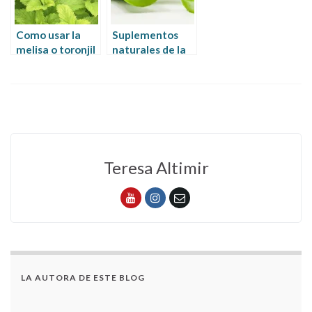
Como usar la
Suplementos
melisa o toronjil
naturales de la
para tratar el
herbocosmética
herpes y porqué
que apoyan tu
funciona
sistema
inmunitario
Teresa Altimir
LA AUTORA DE ESTE BLOG