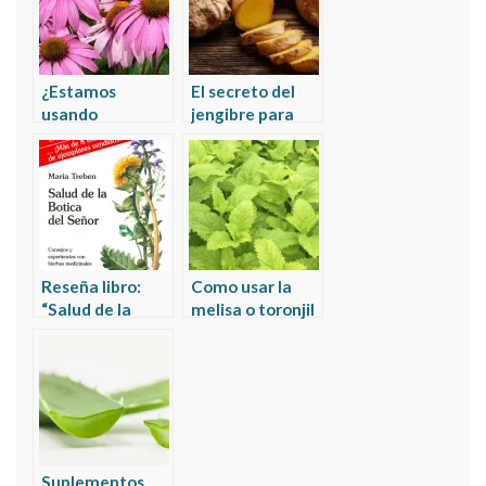
¿Estamos
El secreto del
usando
jengibre para
correctamente
actuar como
la Equinácea?
antibiótico
natural
Reseña libro:
Como usar la
“Salud de la
melisa o toronjil
botica del señor”
para tratar el
de María Treben
herpes y porqué
funciona
Suplementos