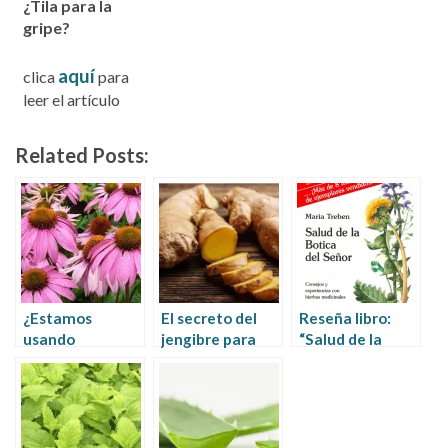
¿Tila para la
gripe?
aquí
clica
para
leer el artículo
Related Posts:
¿Estamos
El secreto del
Reseña libro:
usando
jengibre para
“Salud de la
correctamente
actuar como
botica del señor”
la Equinácea?
antibiótico
de María Treben
natural