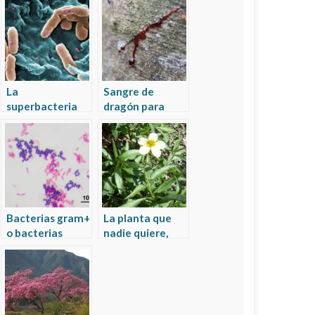
La
Sangre de
superbacteria
dragón para
de los
curar úlcera
hospitales:
pseudomona
aeruginosa
Bacterias gram+
La planta que
o bacterias
nadie quiere,
gram- : porque
que lo cura casi
es importante
todo y que poca
saber que
gente usa
bacteria es