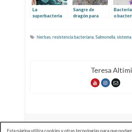
La
Sangre de
Bacteri
superbacteria
dragón para
o bacter
de los
curar úlcera
gram- : 
hospitales:
es impo
pseudomona
saber q
hierbas
,
resistencia bacteriana
,
Salmonella
,
sistema
aeruginosa
bacteria
Teresa Altimi
Esta página utiliza cookies y otras tecnologías para que podam