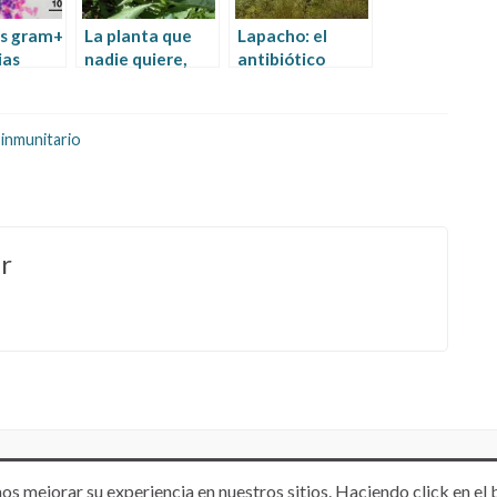
as gram+
La planta que
Lapacho: el
ias
nadie quiere,
antibiótico
porque
que lo cura casi
natural del
rtante
todo y que poca
Amazonas
ue
gente usa
 inmunitario
 es
r
os mejorar su experiencia en nuestros sitios. Haciendo click en el 