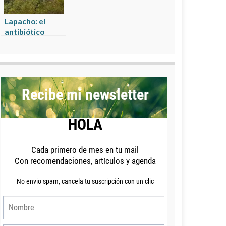
Lapacho: el
antibiótico
natural del
Amazonas