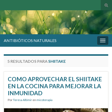
Alte
el
form
de
bús
ANTIBIÓTICOS NATURALES
Alter
la
nave
5 RESULTADOS PARA
SHIITAKE
COMO APROVECHAR EL SHIITAKE
EN LA COCINA PARA MEJORAR LA
INMUNIDAD
Por
Teresa Altimir
en
micoterapia